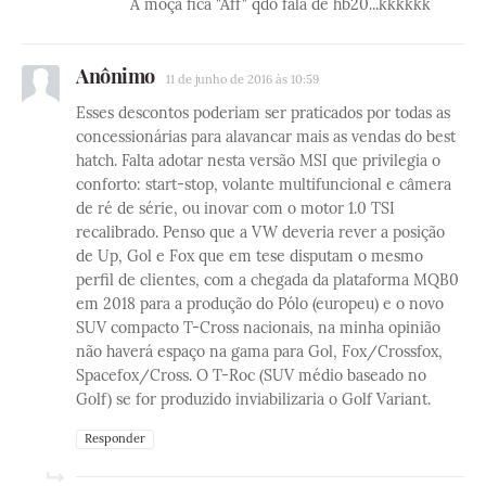
A moça fica "Aff" qdo fala de hb20...kkkkkk
Anônimo
11 de junho de 2016 às 10:59
Esses descontos poderiam ser praticados por todas as
concessionárias para alavancar mais as vendas do best
hatch. Falta adotar nesta versão MSI que privilegia o
conforto: start-stop, volante multifuncional e câmera
de ré de série, ou inovar com o motor 1.0 TSI
recalibrado. Penso que a VW deveria rever a posição
de Up, Gol e Fox que em tese disputam o mesmo
perfil de clientes, com a chegada da plataforma MQB0
em 2018 para a produção do Pólo (europeu) e o novo
SUV compacto T-Cross nacionais, na minha opinião
não haverá espaço na gama para Gol, Fox/Crossfox,
Spacefox/Cross. O T-Roc (SUV médio baseado no
Golf) se for produzido inviabilizaria o Golf Variant.
Responder