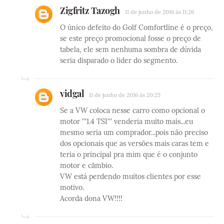
Zigfritz Tazogh
11 de junho de 2016 às 11:26
O único defeito do Golf Comfortline é o preço,
se este preço promocional fosse o preço de
tabela, ele sem nenhuma sombra de dúvida
seria disparado o lider do segmento.
vidgal
11 de junho de 2016 às 20:25
Se a VW coloca nesse carro como opcional o
motor '''1.4 TSI''' venderia muito mais...eu
mesmo seria um comprador...pois não preciso
dos opcionais que as versões mais caras tem e
teria o principal pra mim que é o conjunto
motor e câmbio.
VW está perdendo muitos clientes por esse
motivo.
Acorda dona VW!!!!