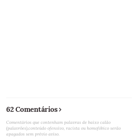
62 Comentários
Comentários que contenham palavras de baixo calão
(palavrões),conteúdo ofensivo, racista ou homofóbico serão
apagados sem prévio aviso.