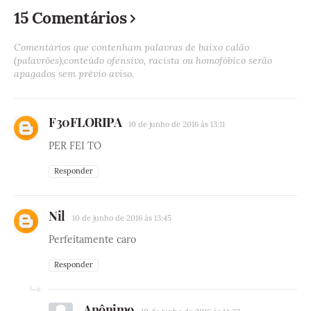
15 Comentários
Comentários que contenham palavras de baixo calão
(palavrões),conteúdo ofensivo, racista ou homofóbico serão
apagados sem prévio aviso.
F30FLORIPA
10 de junho de 2016 às 13:11
PER FEI TO
Responder
Nil
10 de junho de 2016 às 13:45
Perfeitamente caro
Responder
Anônimo