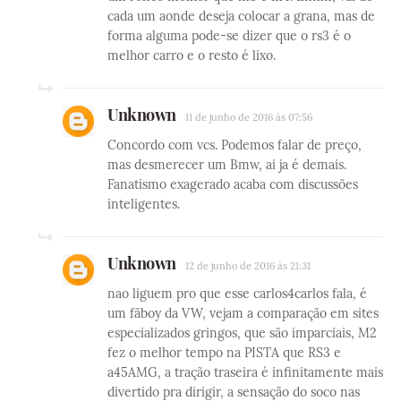
cada um aonde deseja colocar a grana, mas de
forma alguma pode-se dizer que o rs3 é o
melhor carro e o resto é lixo.
Unknown
11 de junho de 2016 às 07:56
Concordo com vcs. Podemos falar de preço,
mas desmerecer um Bmw, ai ja é demais.
Fanatismo exagerado acaba com discussões
inteligentes.
Unknown
12 de junho de 2016 às 21:31
nao liguem pro que esse carlos4carlos fala, é
um fãboy da VW, vejam a comparação em sites
especializados gringos, que são imparciais, M2
fez o melhor tempo na PISTA que RS3 e
a45AMG, a tração traseira é infinitamente mais
divertido pra dirigir, a sensação do soco nas