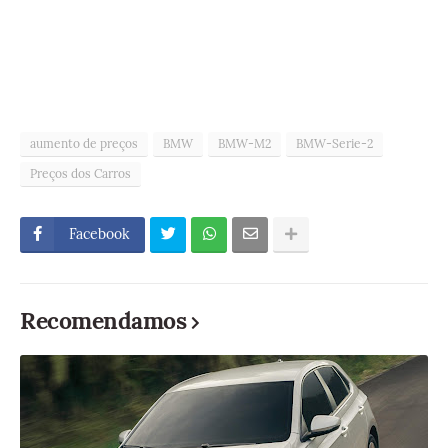
aumento de preços
BMW
BMW-M2
BMW-Serie-2
Preços dos Carros
Facebook
Recomendamos