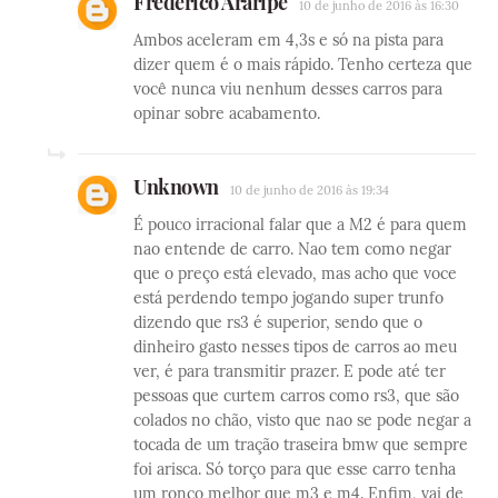
Frederico Araripe
10 de junho de 2016 às 16:30
Ambos aceleram em 4,3s e só na pista para
dizer quem é o mais rápido. Tenho certeza que
você nunca viu nenhum desses carros para
opinar sobre acabamento.
Unknown
10 de junho de 2016 às 19:34
É pouco irracional falar que a M2 é para quem
nao entende de carro. Nao tem como negar
que o preço está elevado, mas acho que voce
está perdendo tempo jogando super trunfo
dizendo que rs3 é superior, sendo que o
dinheiro gasto nesses tipos de carros ao meu
ver, é para transmitir prazer. E pode até ter
pessoas que curtem carros como rs3, que são
colados no chão, visto que nao se pode negar a
tocada de um tração traseira bmw que sempre
foi arisca. Só torço para que esse carro tenha
um ronco melhor que m3 e m4. Enfim, vai de