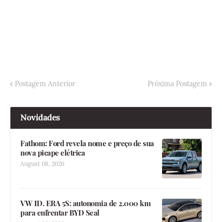
Postagem Anterior
Próxima Postagem
Novidades
Fathom: Ford revela nome e preço de sua
nova picape elétrica
August 08, 2026
VW ID. ERA 5S: autonomia de 2.000 km
para enfrentar BYD Seal