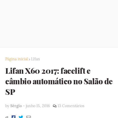
Página inicial
LIfan
Lifan X60 2017: facelift e
câmbio automático no Salão de
SP
by
Sérgio
-
junho 15, 2016
13 Comentários