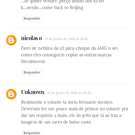
...Se quiser vender...preço abaixo dos R$ 60
k....senão....come back to Beijing
Responder
nicolas o
15 de junho de 2016 às 14:48
Farei de neblina da x3 pára-choque da AMG n sei
como eles conseguem copiar as outras marcas
literalmente
Responder
Unknown
15 de junho de 2016 às 20:58
Realmente o volante ta meio broxante mesmo.
Deveriam ter um pouco mais de primor no volante pra
dar um requinte a mais, ele do jeito que tá só traz a
imagem de um carro de baixo custo
Responder