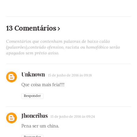
13 Comentários
Comentários que contenham palavras de baixo calão
(palavrões),conteúdo ofensivo, racista ou homofóbico serão
apagados sem prévio aviso.
Unknown
15 de junho de 2016 às 09:18
Que coisa mais feia!!!!
Responder
Jhoneribas
15 de junho de 2016 às 09:24
Pena ser um china.
Responder