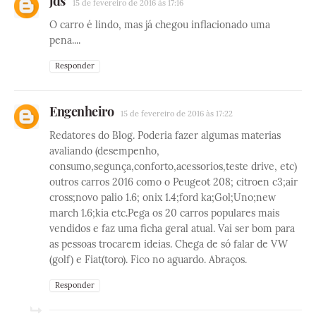
jds
15 de fevereiro de 2016 às 17:16
O carro é lindo, mas já chegou inflacionado uma
pena....
Responder
Engenheiro
15 de fevereiro de 2016 às 17:22
Redatores do Blog. Poderia fazer algumas materias
avaliando (desempenho,
consumo,segunça,conforto,acessorios,teste drive, etc)
outros carros 2016 como o Peugeot 208; citroen c3;air
cross;novo palio 1.6; onix 1.4;ford ka;Gol;Uno;new
march 1.6;kia etc.Pega os 20 carros populares mais
vendidos e faz uma ficha geral atual. Vai ser bom para
as pessoas trocarem ideias. Chega de só falar de VW
(golf) e Fiat(toro). Fico no aguardo. Abraços.
Responder