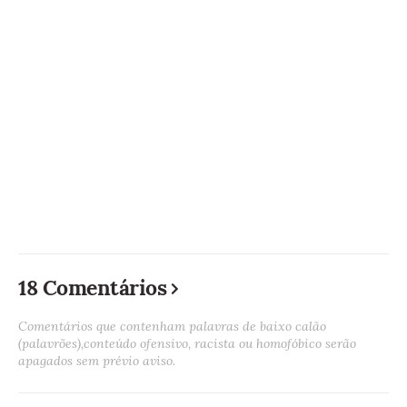
18 Comentários
Comentários que contenham palavras de baixo calão
(palavrões),conteúdo ofensivo, racista ou homofóbico serão
apagados sem prévio aviso.