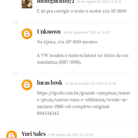
meneghelli1972
10 de agosto de 2015 às 15:11
E só pra corrigir o texto o motor era AP 1800
Unknown
10 de agosto de 2015 às 20:07
Na época, era AP-800 mesmo.
A VW mudou a nomenclatura no início da era
Autolatina (1987-1996).
lucas brok
10 de dezembro de 2019 às 12:01
https://sp.olx.com.br/grande-campinas/autos-
e-pecas/carros-vans-e-utilitarios/vende-se-
santana-1986-cd-completo-original-
694334345
Yuri Sales
9 de agosto de 2015 às 20:48