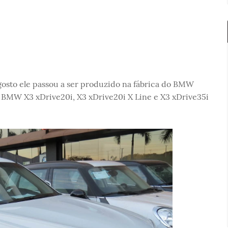
agosto ele passou a ser produzido na fábrica do BMW
s BMW X3 xDrive20i, X3 xDrive20i X Line e X3 xDrive35i