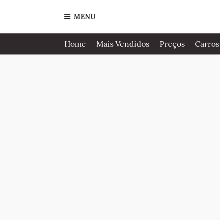
MENU
Home
Mais Vendidos
Preços
Carros