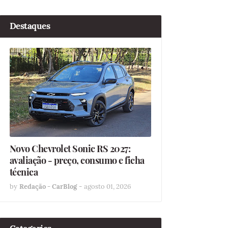
Destaques
Novo Chevrolet Sonic RS 2027:
avaliação - preço, consumo e ficha
técnica
by
Redação - CarBlog
-
agosto 01, 2026