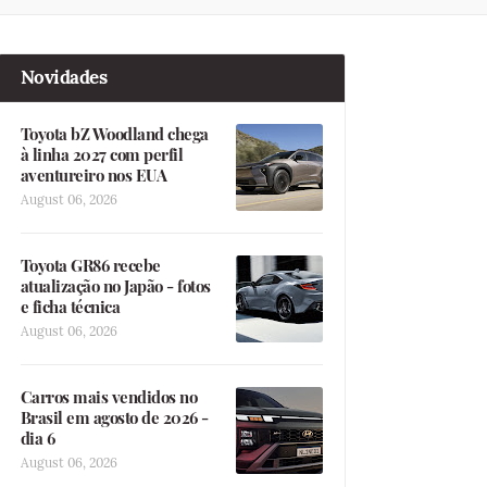
Novidades
Toyota bZ Woodland chega
à linha 2027 com perfil
aventureiro nos EUA
August 06, 2026
Toyota GR86 recebe
atualização no Japão - fotos
e ficha técnica
August 06, 2026
Carros mais vendidos no
Brasil em agosto de 2026 -
dia 6
August 06, 2026