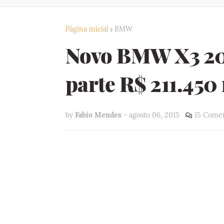
Página inicial
BMW
Novo BMW X3 201
parte R$ 211.450 
by
Fabio Mendes
-
agosto 06, 2015
15 Comen