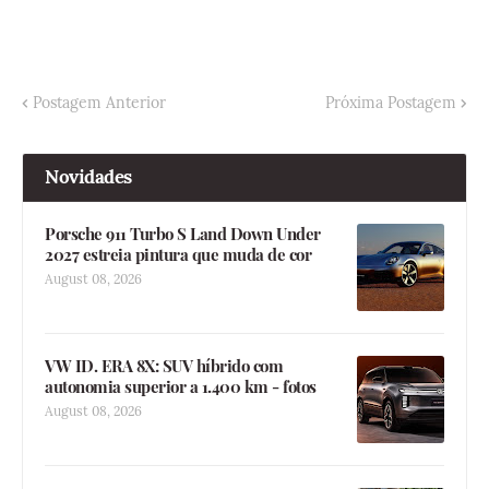
Postagem Anterior
Próxima Postagem
Novidades
Porsche 911 Turbo S Land Down Under
2027 estreia pintura que muda de cor
August 08, 2026
VW ID. ERA 8X: SUV híbrido com
autonomia superior a 1.400 km - fotos
August 08, 2026