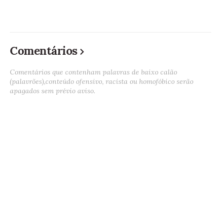
Comentários
Comentários que contenham palavras de baixo calão
(palavrões),conteúdo ofensivo, racista ou homofóbico serão
apagados sem prévio aviso.