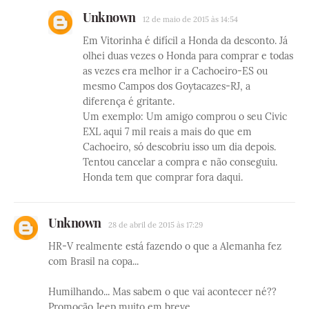
Unknown
12 de maio de 2015 às 14:54
Em Vitorinha é difícil a Honda da desconto. Já
olhei duas vezes o Honda para comprar e todas
as vezes era melhor ir a Cachoeiro-ES ou
mesmo Campos dos Goytacazes-RJ, a
diferença é gritante.
Um exemplo: Um amigo comprou o seu Civic
EXL aqui 7 mil reais a mais do que em
Cachoeiro, só descobriu isso um dia depois.
Tentou cancelar a compra e não conseguiu.
Honda tem que comprar fora daqui.
Unknown
28 de abril de 2015 às 17:29
HR-V realmente está fazendo o que a Alemanha fez
com Brasil na copa...
Humilhando... Mas sabem o que vai acontecer né??
Promoção Jeep muito em breve...