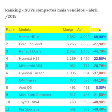
Ranking - SUVs compactos mais vendidos - abril
/2015
Rank
Modelo
Março
Abril
Δ
1
Honda HR-V
2.382
4.002
68,00%
2
Ford EcoSport
3.265
2.353
-27,90%
3
Renault Duster
2.657
1.468
-44,70%
4
Hyundai ix35
1.159
1.420
22,50%
5
Mitsubishi ASX
982
779
-20,70%
6
Hyundai Tucson
1.006
634
-37,00%
7
GM Tracker
873
575
-34,10%
8
Audi Q3
491
491
0,00%
9
Mitsubishi Outlander
517
406
-21,50%
10
Toyota RAV4
769
393
-48,90%
11
Kia Sportage
592
353
-40,40%