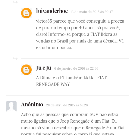
luivanderhoe
12 de maio de 2015 às 20:47
victor85 parece que você conseguiu a proeza
de parar o tempo por 40 anos, só pra você,
claro! Informo-se porque a FIAT lidera as
vendas no Brasil por mais de uma década. Vá
estudar um pouco.
Ju e Ju
6 de janeiro de 2016 às 22:36
A Dilma e o PT também kkkk... FIAT
RENEGADE WAY
Anônimo
28 de abril de 2015 às 16:26
Acho que as pessoas que compram SUV não estão
muito ligadas que o Jeep Renegade é um Fiat. Eu
mesmo só vim a descobrir que o Renegade é um Fiat
porque fui pesquisar sobre o carro já que estava