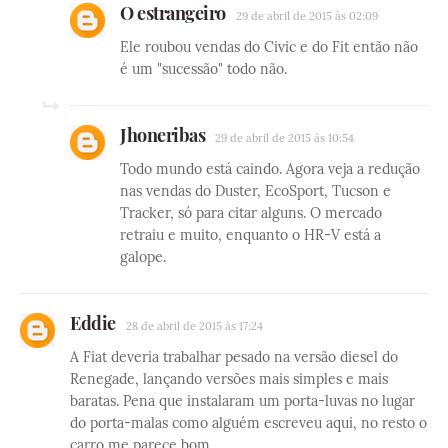
O estrangeiro
29 de abril de 2015 às 02:09
Ele roubou vendas do Civic e do Fit então não
é um "sucessão" todo não.
Jhoneribas
29 de abril de 2015 às 10:54
Todo mundo está caindo. Agora veja a redução
nas vendas do Duster, EcoSport, Tucson e
Tracker, só para citar alguns. O mercado
retraiu e muito, enquanto o HR-V está a
galope.
Eddie
28 de abril de 2015 às 17:24
A Fiat deveria trabalhar pesado na versão diesel do
Renegade, lançando versões mais simples e mais
baratas. Pena que instalaram um porta-luvas no lugar
do porta-malas como alguém escreveu aqui, no resto o
carro me parece bom.