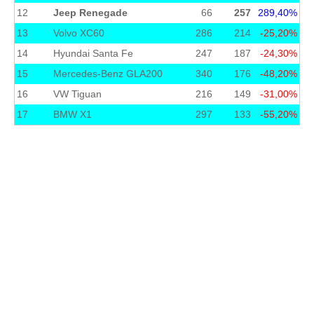
12
Jeep Renegade
66
257
289,40%
13
Volvo XC60
286
214
-25,20%
14
Hyundai Santa Fe
247
187
-24,30%
15
Mercedes-Benz GLA200
340
176
-48,20%
16
VW Tiguan
216
149
-31,00%
17
BMW X1
297
133
-55,20%