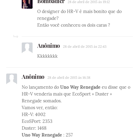
Bombadier
28 de abril de 2015 às 19:12
O designer do HR-V é mais bonito que do
renegade?
Então você conheceu os dois caras ?
Anônimo
28 de abril de 2015 às 22:43
Kkkkkkkk
Anônimo
28 de abril de 2015 às 16:38
No lançamento do
Uno Way Renegade
eu disse que o
HR-V venderia mais que EcoSport + Duster +
Renegade somados.
Vamos ver, então:
HR-V: 4002
EcoSPort: 2353
Duster: 1468
Uno Way Renegade
: 257