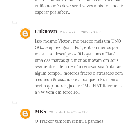
então no mês deve ser 4 vezes mais? o lance é
esperar pra saber...
Unknown
29 de abril de 2015 às 08:02
Isso mesmo Victor... me parece mais um UNO
GG... Jeep fez igual a Fiat, entrou menos por
mais... me desculpe os fã boys.. mas a Fiat é
uma das marcas que menos inovam em seus
segmentos, além de não renovar sua frota faz
algum tempo... motores fracos e atrasados com
a concorrência... não é a toa que o Brasileiro
aceita qqr merda, já que GM e FIAT lideram... e
a VW vem em terceiro...
MKS
29 de abril de 2015 às 18:23
O Tracker também sentiu a pancada!