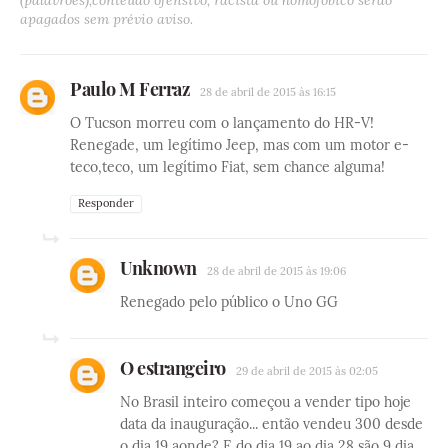
(palavrões),conteúdo ofensivo, racista ou homofóbico serão
apagados sem prévio aviso.
Paulo M Ferraz
28 de abril de 2015 às 16:15
O Tucson morreu com o lançamento do HR-V!
Renegade, um legítimo Jeep, mas com um motor e-
teco,teco, um legítimo Fiat, sem chance alguma!
Responder
Unknown
28 de abril de 2015 às 19:06
Renegado pelo público o Uno GG
O estrangeiro
29 de abril de 2015 às 02:05
No Brasil inteiro começou a vender tipo hoje
data da inauguração... então vendeu 300 desde
o dia 19 aonde? E do dia 19 ao dia 28 são 9 dia