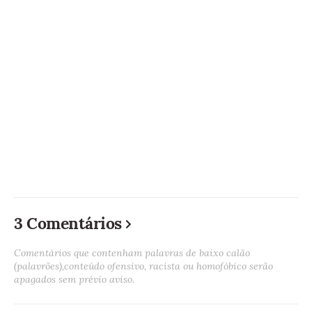
3 Comentários
Comentários que contenham palavras de baixo calão
(palavrões),conteúdo ofensivo, racista ou homofóbico serão
apagados sem prévio aviso.