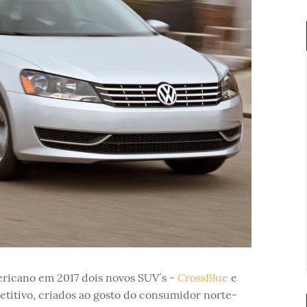
ricano em 2017 dois novos SUV´s -
CrossBlue
e
itivo, criados ao gosto do consumidor norte-