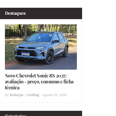
Destaques
Novo Chevrolet Sonic RS 2027:
avaliação - preço, consumo e ficha
técnica
by
Redação - CarBlog
-
agosto 01, 2026