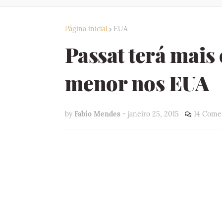
Página inicial
EUA
Passat terá mais
menor nos EUA
by
Fabio Mendes
-
janeiro 25, 2015
14 Come