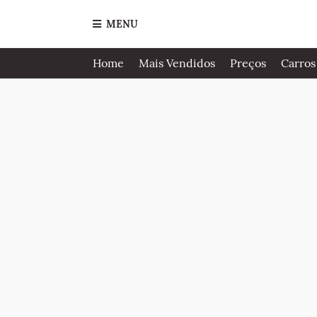
MENU
Home
Mais Vendidos
Preços
Carros