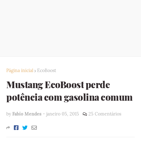
Página inicial
EcoBoost
Mustang EcoBoost perde
potência com gasolina comum
by
Fabio Mendes
-
janeiro 05, 2015
25 Comentários