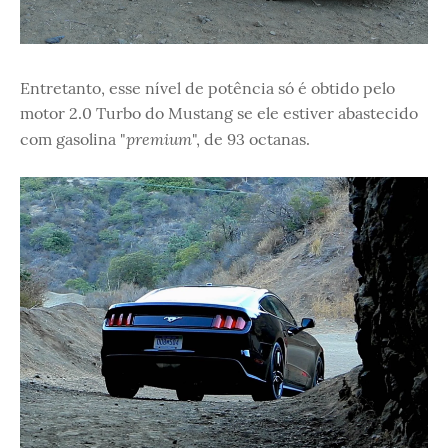
Entretanto, esse nível de potência só é obtido pelo
motor 2.0 Turbo do Mustang se ele estiver abastecido
premium
com gasolina "
", de 93 octanas.