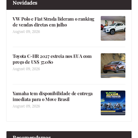
Novidades
VW Polo e Fiat Strada lideram o ranking
de vendas diretas em julho
August 09, 2026
Toyota C-HR 2027 estreia nos EUA com
preço de US$ 37.080
August 09, 2026
Yamaha tem disponibilidade de entrega
imediata para o Move Brasil
August 09, 2026
Recomendamos