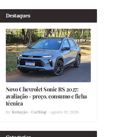
Destaques
Novo Chevrolet Sonic RS 2027:
avaliação - preço, consumo e ficha
técnica
by
Redação - CarBlog
-
agosto 01, 2026