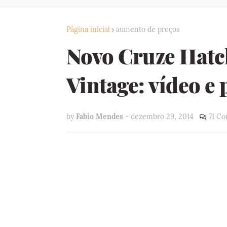
Página inicial
aumento de preços
Novo Cruze Hatc
Vintage: vídeo e
by
Fabio Mendes
-
dezembro 29, 2014
71 Co