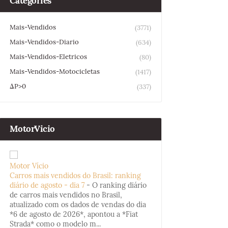
Categories
Mais-Vendidos
(3771)
Mais-Vendidos-Diario
(634)
Mais-Vendidos-Eletricos
(80)
Mais-Vendidos-Motocicletas
(1417)
ΔP>0
(337)
MotorVicio
Motor Vício
Carros mais vendidos do Brasil: ranking
diário de agosto - dia 7
-
O ranking diário
de carros mais vendidos no Brasil,
atualizado com os dados de vendas do dia
*6 de agosto de 2026*, apontou a *Fiat
Strada* como o modelo m...