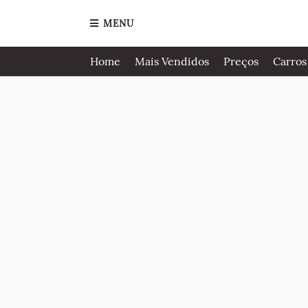
MENU
Home
Mais Vendidos
Preços
Carros