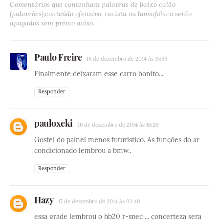
Comentários que contenham palavras de baixo calão
(palavrões),conteúdo ofensivo, racista ou homofóbico serão
apagados sem prévio aviso.
Paulo Freire
16 de dezembro de 2014 às 15:59
Finalmente deixaram esse carro bonito...
Responder
pauloxeki
16 de dezembro de 2014 às 16:26
Gostei do painel menos futuristico. As funções do ar
condicionado lembrou a bmw..
Responder
Hazy
17 de dezembro de 2014 às 02:49
essa grade lembrou o hb20 r-spec ... concerteza sera