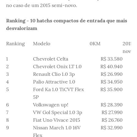
no caso de um 2015 semi-novo.
Ranking - 10 hatchs compactos de entrada que mais
desvalorizam
Ranking
Modelo
0KM
2015 
novo
1
Chevrolet Celta
R$ 33.580
R
2
Chevrolet Onix LT 1.0
R$ 40.940
R$
3
Renault Clio 1.0 3p
R$ 26.990
R$
4
Palio Attractive 1.0
R$ 34.950
R$
5
Ford Ka 1.0 TiCVT Flex
R$ 35.900
R
5P
6
Volkswagen up!
R$ 28.390
R$
7
VW Gol Special 1.0 3p
R$ 27.990
R
8
Fiat Uno Vivace 2015
R$ 26.760
R$
9
Nissan March 1.0 16V
R$ 32.990
R
Flex