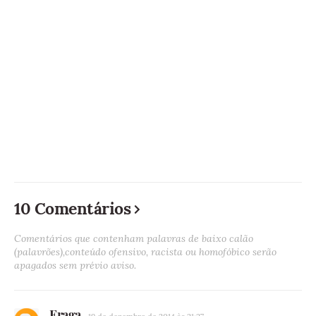
10 Comentários
Comentários que contenham palavras de baixo calão
(palavrões),conteúdo ofensivo, racista ou homofóbico serão
apagados sem prévio aviso.
Fraga