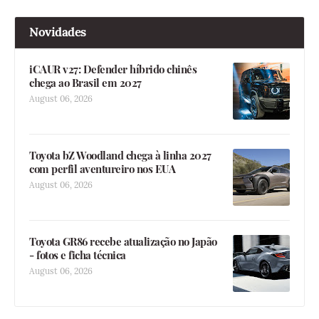
Novidades
iCAUR v27: Defender híbrido chinês
chega ao Brasil em 2027
August 06, 2026
Toyota bZ Woodland chega à linha 2027
com perfil aventureiro nos EUA
August 06, 2026
Toyota GR86 recebe atualização no Japão
- fotos e ficha técnica
August 06, 2026