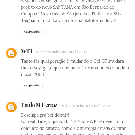
É vamos ver se agora sai o Gol e Voyage G7 ,e avalie o
projeto do novo SANTANA em São Bernardo do
Campo,O Novo fox em São josé dos Pinhais e a SUv
Taiguan em Taubaté da mesma plataforna do UP
Responder
WTT
24 de novembro de 2014 às 22:44
Tanto faz qual geração é mudando o Gol G7 ,mudará
tbm o Voyage ,o que não pode é ficar com esse modelo
desde 2008
Responder
Paulo M Ferraz
24 de novembro de 2014 às 22:45
Desculpa prá boi dormir!
Na realidade, a queda do CEO da VWB se deve a um
conjunto de fatores, como a estratégia errada de tirar