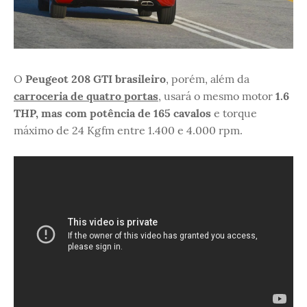
O
Peugeot 208 GTI brasileiro
, porém, além da
carroceria de quatro portas
, usará o mesmo motor
1.6
THP, mas com potência de 165 cavalos
e torque
máximo de 24 Kgfm entre 1.400 e 4.000 rpm.