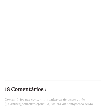
18 Comentários
Comentários que contenham palavras de baixo calão
(palavrões),conteúdo ofensivo, racista ou homofóbico serão