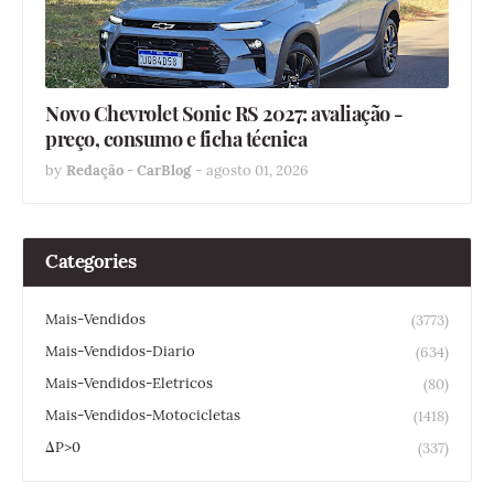
Novo Chevrolet Sonic RS 2027: avaliação -
preço, consumo e ficha técnica
by
Redação - CarBlog
-
agosto 01, 2026
Categories
Mais-Vendidos
(3773)
Mais-Vendidos-Diario
(634)
Mais-Vendidos-Eletricos
(80)
Mais-Vendidos-Motocicletas
(1418)
ΔP>0
(337)