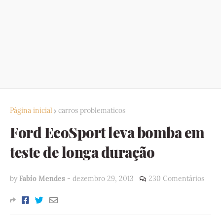
Página inicial
carros problematicos
Ford EcoSport leva bomba em
teste de longa duração
by
Fabio Mendes
-
dezembro 29, 2013
230 Comentários