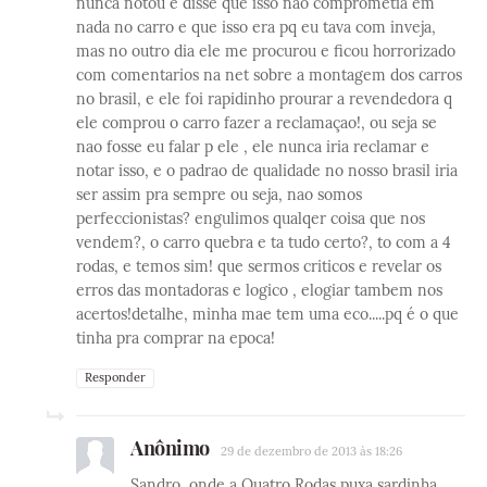
nunca notou e disse que isso nao comprometia em
nada no carro e que isso era pq eu tava com inveja,
mas no outro dia ele me procurou e ficou horrorizado
com comentarios na net sobre a montagem dos carros
no brasil, e ele foi rapidinho prourar a revendedora q
ele comprou o carro fazer a reclamaçao!, ou seja se
nao fosse eu falar p ele , ele nunca iria reclamar e
notar isso, e o padrao de qualidade no nosso brasil iria
ser assim pra sempre ou seja, nao somos
perfeccionistas? engulimos qualqer coisa que nos
vendem?, o carro quebra e ta tudo certo?, to com a 4
rodas, e temos sim! que sermos criticos e revelar os
erros das montadoras e logico , elogiar tambem nos
acertos!detalhe, minha mae tem uma eco.....pq é o que
tinha pra comprar na epoca!
Responder
Anônimo
29 de dezembro de 2013 às 18:26
Sandro, onde a Quatro Rodas puxa sardinha