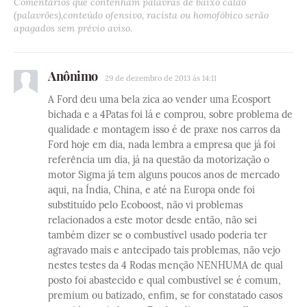
Comentários que contenham palavras de baixo calão
(palavrões),conteúdo ofensivo, racista ou homofóbico serão
apagados sem prévio aviso.
Anônimo
29 de dezembro de 2013 às 14:11
A Ford deu uma bela zica ao vender uma Ecosport
bichada e a 4Patas foi lá e comprou, sobre problema de
qualidade e montagem isso é de praxe nos carros da
Ford hoje em dia, nada lembra a empresa que já foi
referência um dia, já na questão da motorização o
motor Sigma já tem alguns poucos anos de mercado
aqui, na Índia, China, e até na Europa onde foi
substituído pelo Ecoboost, não vi problemas
relacionados a este motor desde então, não sei
também dizer se o combustível usado poderia ter
agravado mais e antecipado tais problemas, não vejo
nestes testes da 4 Rodas menção NENHUMA de qual
posto foi abastecido e qual combustível se é comum,
premium ou batizado, enfim, se for constatado casos