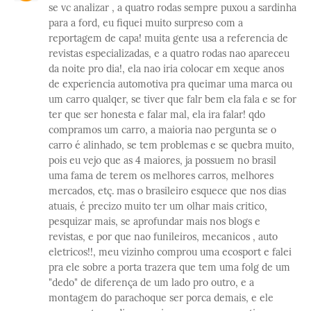
se vc analizar , a quatro rodas sempre puxou a sardinha
para a ford, eu fiquei muito surpreso com a
reportagem de capa! muita gente usa a referencia de
revistas especializadas, e a quatro rodas nao apareceu
da noite pro dia!, ela nao iria colocar em xeque anos
de experiencia automotiva pra queimar uma marca ou
um carro qualqer, se tiver que falr bem ela fala e se for
ter que ser honesta e falar mal, ela ira falar! qdo
compramos um carro, a maioria nao pergunta se o
carro é alinhado, se tem problemas e se quebra muito,
pois eu vejo que as 4 maiores, ja possuem no brasil
uma fama de terem os melhores carros, melhores
mercados, etç. mas o brasileiro esquece que nos dias
atuais, é precizo muito ter um olhar mais critico,
pesquizar mais, se aprofundar mais nos blogs e
revistas, e por que nao funileiros, mecanicos , auto
eletricos!!, meu vizinho comprou uma ecosport e falei
pra ele sobre a porta trazera que tem uma folg de um
"dedo" de diferença de um lado pro outro, e a
montagem do parachoque ser porca demais, e ele