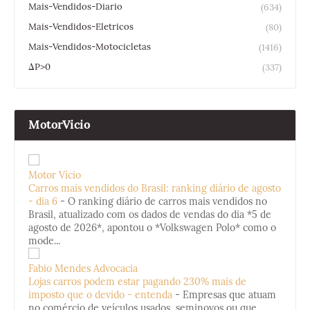
Mais-Vendidos-Diario
(634)
Mais-Vendidos-Eletricos
(80)
Mais-Vendidos-Motocicletas
(1416)
ΔP>0
(337)
MotorVicio
Motor Vício
Carros mais vendidos do Brasil: ranking diário de agosto
- dia 6
-
O ranking diário de carros mais vendidos no
Brasil, atualizado com os dados de vendas do dia *5 de
agosto de 2026*, apontou o *Volkswagen Polo* como o
mode...
Fabio Mendes Advocacia
Lojas carros podem estar pagando 230% mais de
imposto que o devido - entenda
-
Empresas que atuam
no comércio de veículos usados, seminovos ou que