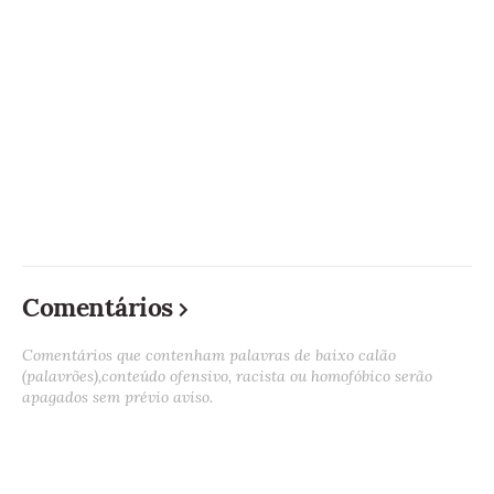
Comentários
Comentários que contenham palavras de baixo calão
(palavrões),conteúdo ofensivo, racista ou homofóbico serão
apagados sem prévio aviso.