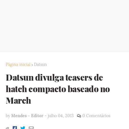
Página inicial
Datsun
Datsun divulga teasers de
hatch compacto baseado no
March
by
Mendes - Editor
-
julho 04, 2013
0 Comentários