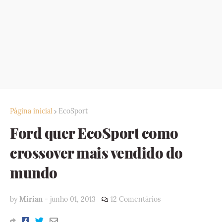
Página inicial
EcoSport
Ford quer EcoSport como
crossover mais vendido do
mundo
by
Mirian
-
junho 01, 2013
12 Comentários