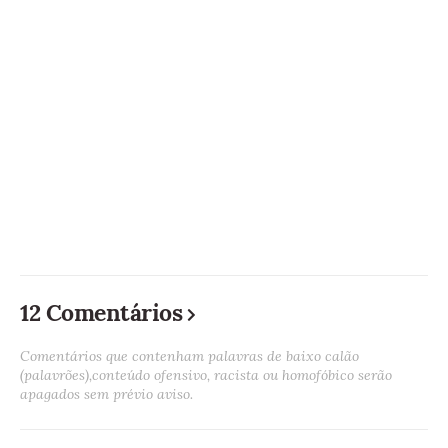
12 Comentários
Comentários que contenham palavras de baixo calão
(palavrões),conteúdo ofensivo, racista ou homofóbico serão
apagados sem prévio aviso.