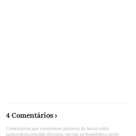
4 Comentários
Comentários que contenham palavras de baixo calão
(palavrões),conteúdo ofensivo, racista ou homofóbico serão