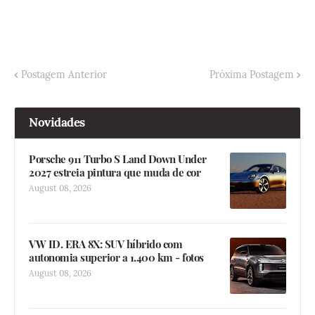
Postagem Anterior
Próxima Postagem
Novidades
Porsche 911 Turbo S Land Down Under
2027 estreia pintura que muda de cor
August 08, 2026
VW ID. ERA 8X: SUV híbrido com
autonomia superior a 1.400 km - fotos
August 08, 2026