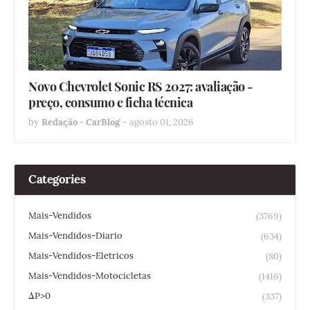
Novo Chevrolet Sonic RS 2027: avaliação -
preço, consumo e ficha técnica
by
Redação - CarBlog
-
agosto 01, 2026
Categories
Mais-Vendidos
(3769)
Mais-Vendidos-Diario
(634)
Mais-Vendidos-Eletricos
(80)
Mais-Vendidos-Motocicletas
(1416)
ΔP>0
(337)