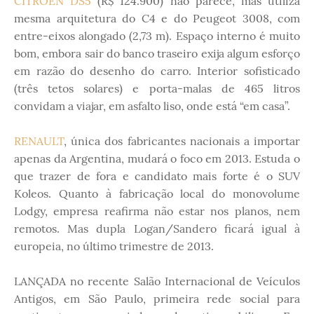
CITROËN DS5
(R$ 124.900) não parece, mas utiliza
mesma arquitetura do C4 e do Peugeot 3008, com
entre-eixos alongado (2,73 m). Espaço interno é muito
bom, embora sair do banco traseiro exija algum esforço
em razão do desenho do carro. Interior sofisticado
(três tetos solares) e porta-malas de 465 litros
convidam a viajar, em asfalto liso, onde está “em casa”.
RENAULT
, única dos fabricantes nacionais a importar
apenas da Argentina, mudará o foco em 2013. Estuda o
que trazer de fora e candidato mais forte é o SUV
Koleos. Quanto à fabricação local do monovolume
Lodgy, empresa reafirma não estar nos planos, nem
remotos. Mas dupla Logan/Sandero ficará igual à
europeia, no último trimestre de 2013.
LANÇADA no recente Salão Internacional de Veículos
Antigos, em São Paulo, primeira rede social para