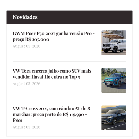
Novidades
GWM Poer P30 2027 ganha versão Pro -
preço R$ 205.000
August 05, 2026
VW Tera encerra julho como SUV mais
vendido; Haval H6 entra no Top 5
August 05, 2026
VW T-Cross 2027 com câmbio AT de 8
marchas: preço parte de R$ 119.990 -
fotos
August 05, 2026