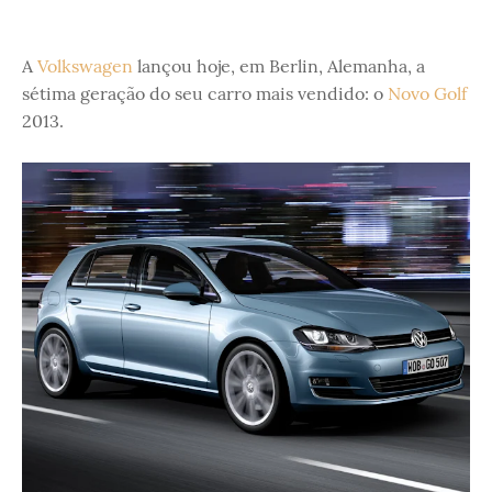
A
Volkswagen
lançou hoje, em Berlin, Alemanha, a
sétima geração do seu carro mais vendido: o
Novo Golf
2013.