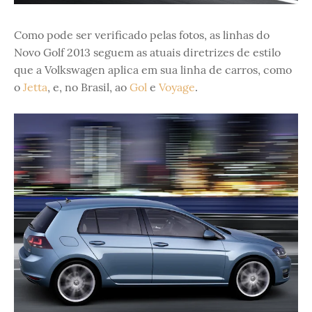
Como pode ser verificado pelas fotos, as linhas do
Novo Golf 2013 seguem as atuais diretrizes de estilo
que a Volkswagen aplica em sua linha de carros, como
o
Jetta
, e, no Brasil, ao
Gol
e
Voyage
.