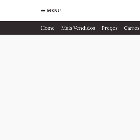
MENU
Home
Mais Vendidos
Preços
Carros