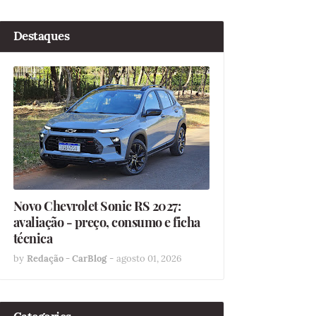
Destaques
Novo Chevrolet Sonic RS 2027:
avaliação - preço, consumo e ficha
técnica
by
Redação - CarBlog
-
agosto 01, 2026