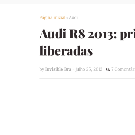
Página inicial
Audi
Audi R8 2013: pri
liberadas
by
Invisible Bra
-
julho 25, 2012
7 Comentár