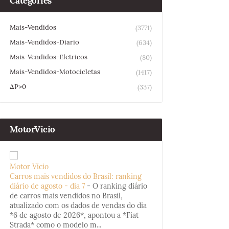
Categories
Mais-Vendidos
(3771)
Mais-Vendidos-Diario
(634)
Mais-Vendidos-Eletricos
(80)
Mais-Vendidos-Motocicletas
(1417)
ΔP>0
(337)
MotorVicio
Motor Vício
Carros mais vendidos do Brasil: ranking
diário de agosto - dia 7
-
O ranking diário
de carros mais vendidos no Brasil,
atualizado com os dados de vendas do dia
*6 de agosto de 2026*, apontou a *Fiat
Strada* como o modelo m...