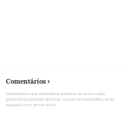
Comentários
Comentários que contenham palavras de baixo calão
(palavrões),conteúdo ofensivo, racista ou homofóbico serão
apagados sem prévio aviso.