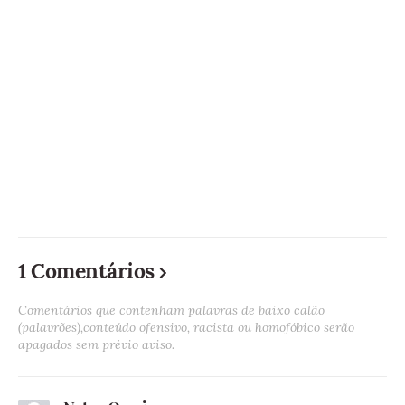
1 Comentários
Comentários que contenham palavras de baixo calão
(palavrões),conteúdo ofensivo, racista ou homofóbico serão
apagados sem prévio aviso.