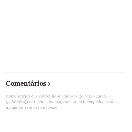
Comentários
Comentários que contenham palavras de baixo calão
(palavrões),conteúdo ofensivo, racista ou homofóbico serão
apagados sem prévio aviso.