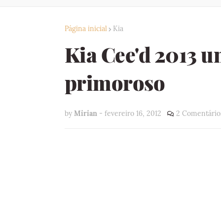
Página inicial
Kia
Kia Cee'd 2013 
primoroso
by
Mirian
-
fevereiro 16, 2012
2 Comentário