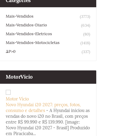
Categories
Mais-Vendidos
(3773)
Mais-Vendidos-Diario
(634)
Mais-Vendidos-Eletricos
(80)
Mais-Vendidos-Motocicletas
(1418)
ΔP>0
(337)
MotorVicio
Motor Vício
Novo Hyundai i20 2027: preços, fotos,
consumo e detalhes
-
A Hyundai iniciou as
vendas do novo i20 no Brasil, com preços
entre R$ 99.990 e R$ 139.990. [image:
Novo Hyundai i20 2027 - Brasil] Produzido
em Piracicaba...