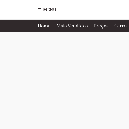
MENU
Home
Mais Vendidos
Preços
Carros