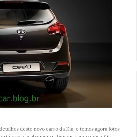
detalhes deste novo carro da Kia e temos agora fotos
lo primoroso acabamento, demonstrando que a Kia