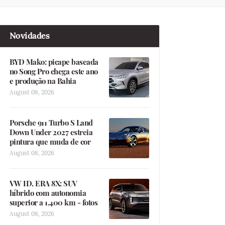
Novidades
BYD Mako: picape baseada
no Song Pro chega este ano
e produção na Bahia
August 08, 2026
Porsche 911 Turbo S Land
Down Under 2027 estreia
pintura que muda de cor
August 08, 2026
VW ID. ERA 8X: SUV
híbrido com autonomia
superior a 1.400 km - fotos
August 08, 2026