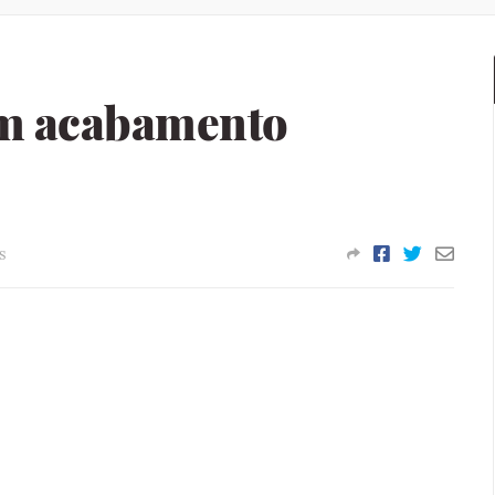
um acabamento
s