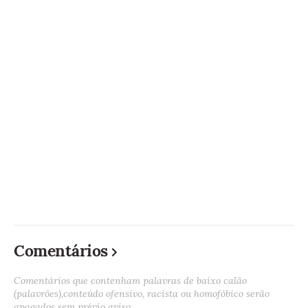
Comentários
Comentários que contenham palavras de baixo calão
(palavrões),conteúdo ofensivo, racista ou homofóbico serão
apagados sem prévio aviso.