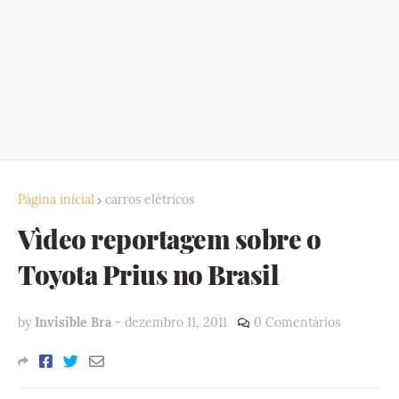
Página inicial
carros elétricos
Vìdeo reportagem sobre o
Toyota Prius no Brasil
by
Invisible Bra
-
dezembro 11, 2011
0 Comentários