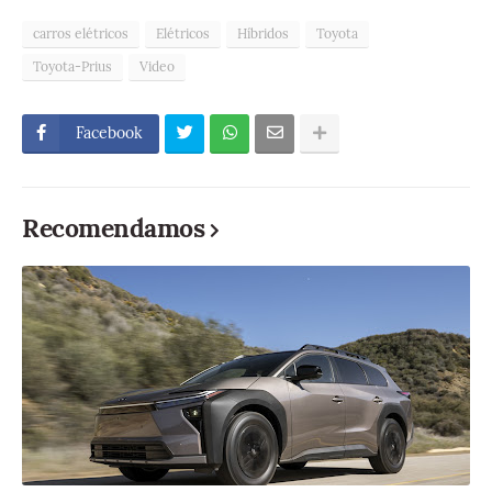
carros elétricos
Elétricos
Híbridos
Toyota
Toyota-Prius
Video
Facebook
Recomendamos