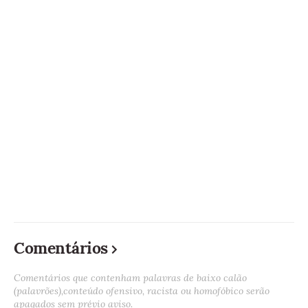
Comentários
Comentários que contenham palavras de baixo calão
(palavrões),conteúdo ofensivo, racista ou homofóbico serão
apagados sem prévio aviso.