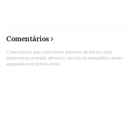
Comentários
Comentários que contenham palavras de baixo calão
(palavrões),conteúdo ofensivo, racista ou homofóbico serão
apagados sem prévio aviso.