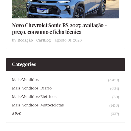
Novo Chevrolet Sonic RS 2027: avaliação -
preço, consumo e ficha técnica
by
Redação - CarBlog
-
agosto 01, 2026
Categories
Mais-Vendidos
(3769)
Mais-Vendidos-Diario
(634)
Mais-Vendidos-Eletricos
(80)
Mais-Vendidos-Motocicletas
(1416)
ΔP>0
(337)