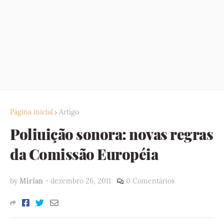
Página inicial
Artigo
Poliuição sonora: novas regras
da Comissão Européia
by
Mirian
-
dezembro 26, 2011
0 Comentários