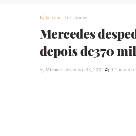
Página inicial
Cabriolet
Mercedes desped
depois de370 mi
by
Mirian
-
dezembro 08, 2011
0 Comentári