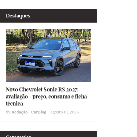
Destaques
Novo Chevrolet Sonic RS 2027:
avaliação - preço, consumo e ficha
técnica
by
Redação - CarBlog
-
agosto 01, 2026