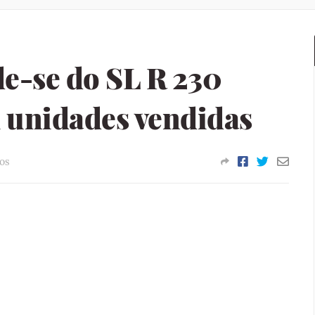
e-se do SL R 230
l unidades vendidas
os