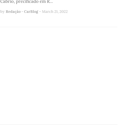
Cabrio, precificado em R…
by
Redação - CarBlog
-
March 21, 2022