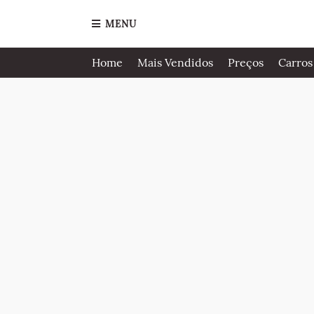
MENU
Home
Mais Vendidos
Preços
Carros