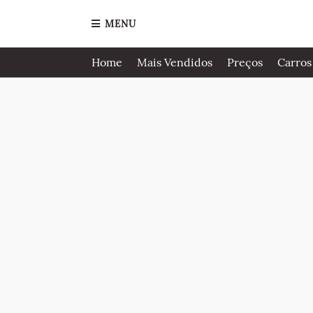
MENU
Home
Mais Vendidos
Preços
Carros