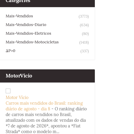
Categories
Mais-Vendidos
(3773)
Mais-Vendidos-Diario
(634)
Mais-Vendidos-Eletricos
(80)
Mais-Vendidos-Motocicletas
(1418)
ΔP>0
(337)
MotorVicio
Motor Vício
Carros mais vendidos do Brasil: ranking
diário de agosto - dia 8
-
O ranking diário
de carros mais vendidos no Brasil,
atualizado com os dados de vendas do dia
*7 de agosto de 2026*, apontou a *Fiat
Strada* como o modelo m...