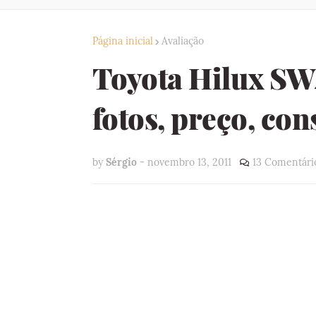
Página inicial
Avaliação
Toyota Hilux SW
fotos, preço, con
by
Sérgio
-
novembro 13, 2011
13 Comentári