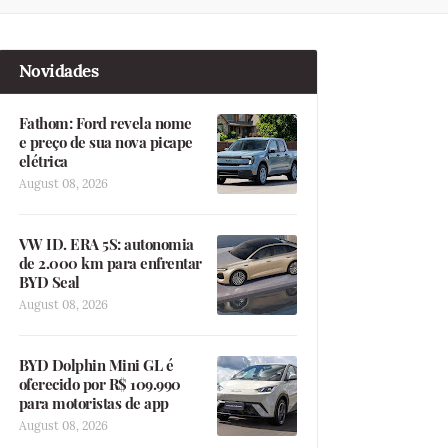
Novidades
Fathom: Ford revela nome
e preço de sua nova picape
elétrica
August 08, 2026
VW ID. ERA 5S: autonomia
de 2.000 km para enfrentar
BYD Seal
August 08, 2026
BYD Dolphin Mini GL é
oferecido por R$ 109.990
para motoristas de app
August 08, 2026