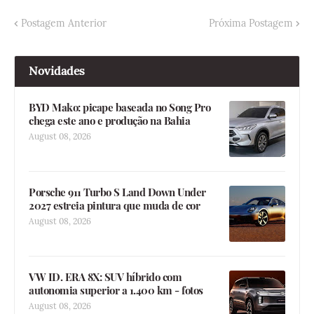
Postagem Anterior
Próxima Postagem
Novidades
BYD Mako: picape baseada no Song Pro
chega este ano e produção na Bahia
August 08, 2026
Porsche 911 Turbo S Land Down Under
2027 estreia pintura que muda de cor
August 08, 2026
VW ID. ERA 8X: SUV híbrido com
autonomia superior a 1.400 km - fotos
August 08, 2026