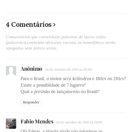
4 Comentários
Comentários que contenham palavras de baixo calão
(palavrões),conteúdo ofensivo, racista ou homofóbico serão
apagados sem prévio aviso.
Anônimo
24 de outubro de 2011 às 20:06
Para o Brasil, o motor será 4cilindros e 180cv ou 201cv?
Existe a possibildade de 7 lugares?
Qual a previsão de lançamento no Brasil?
Responder
Fabio Mendes
24 de outubro de 2011 às 21:00
Olá Edson, a Honda ainda não informou as