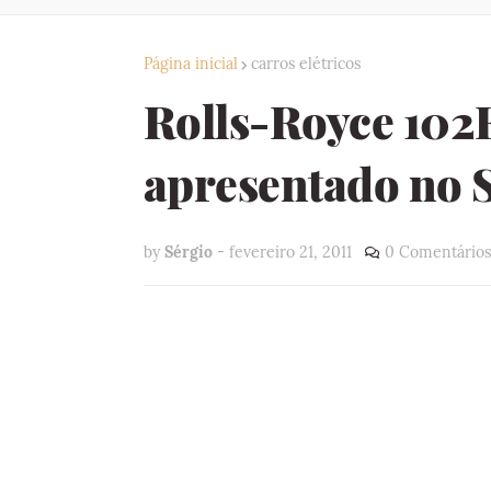
Página inicial
carros elétricos
Rolls-Royce 102E
apresentado no 
by
Sérgio
-
fevereiro 21, 2011
0 Comentários