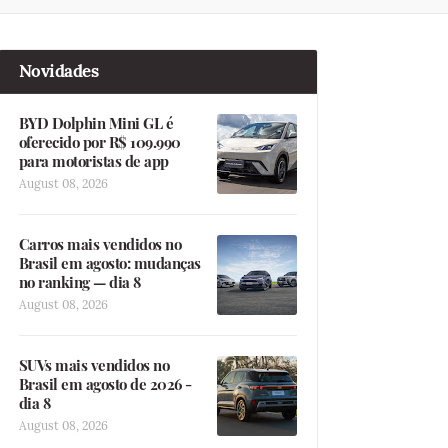
Novidades
BYD Dolphin Mini GL é
oferecido por R$ 109.990
para motoristas de app
August 08, 2026
Carros mais vendidos no
Brasil em agosto: mudanças
no ranking — dia 8
August 08, 2026
SUVs mais vendidos no
Brasil em agosto de 2026 -
dia 8
August 08, 2026