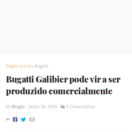
Página inicial
Bugatti
Bugatti Galibier pode vir a ser
produzido comercialmente
by
Sérgio
-
junho 30, 2010
0 Comentários