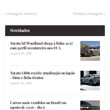
Postagem Anterior
Próxima Postagem
Novidades
Toyota bZ Woodland chega à linha 2027
com perfil aventureiro nos EUA
August 06, 2026
Toyota GR86 recebe atualização no Japão
- fotos e ficha técnica
August 06, 2026
Carros mais vendidos no Brasil em
agosto de 2026 - dia 6