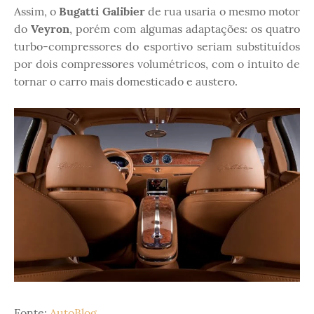
Assim, o
Bugatti Galibier
de rua usaria o mesmo motor
do
Veyron
, porém com algumas adaptações: os quatro
turbo-compressores do esportivo seriam substituídos
por dois compressores volumétricos, com o intuito de
tornar o carro mais domesticado e austero.
Fonte:
AutoBlog