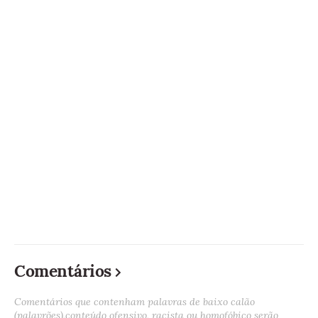
Comentários
Comentários que contenham palavras de baixo calão
(palavrões),conteúdo ofensivo, racista ou homofóbico serão