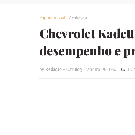
Página inicial
Avaliação
Chevrolet Kadett
desempenho e p
by
Redação - CarBlog
-
janeiro 06, 1993
0 C