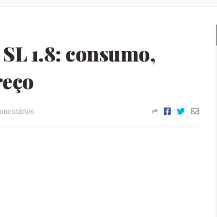
 SL 1.8: consumo,
reço
omentários