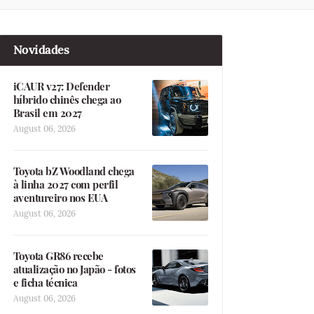
Novidades
iCAUR v27: Defender
híbrido chinês chega ao
Brasil em 2027
August 06, 2026
Toyota bZ Woodland chega
à linha 2027 com perfil
aventureiro nos EUA
August 06, 2026
Toyota GR86 recebe
atualização no Japão - fotos
e ficha técnica
August 06, 2026