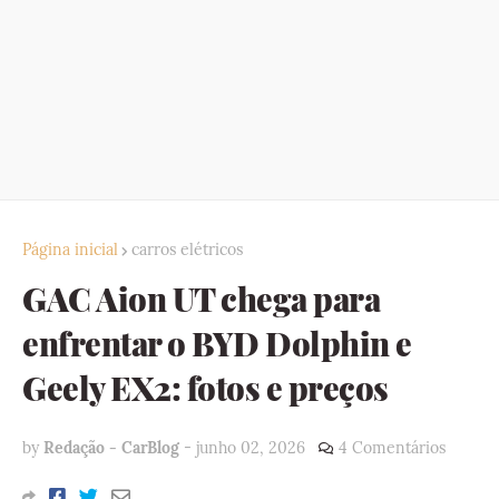
Página inicial
carros elétricos
GAC Aion UT chega para
enfrentar o BYD Dolphin e
Geely EX2: fotos e preços
by
Redação - CarBlog
-
junho 02, 2026
4 Comentários