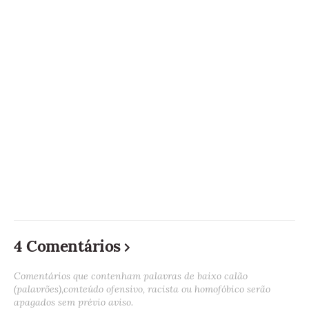
4 Comentários
Comentários que contenham palavras de baixo calão
(palavrões),conteúdo ofensivo, racista ou homofóbico serão
apagados sem prévio aviso.