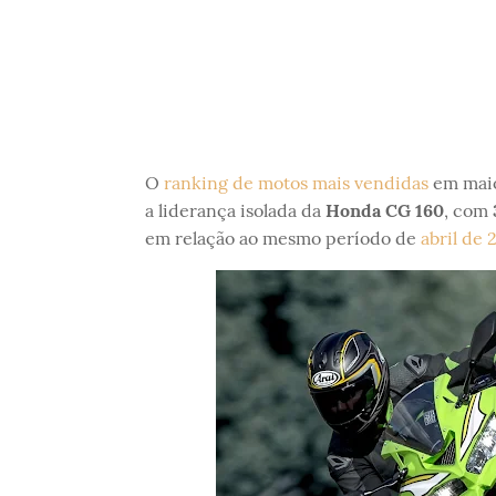
O
ranking de motos mais vendidas
em maio
a liderança isolada da
Honda CG 160
, com
em relação ao mesmo período de
abril de 