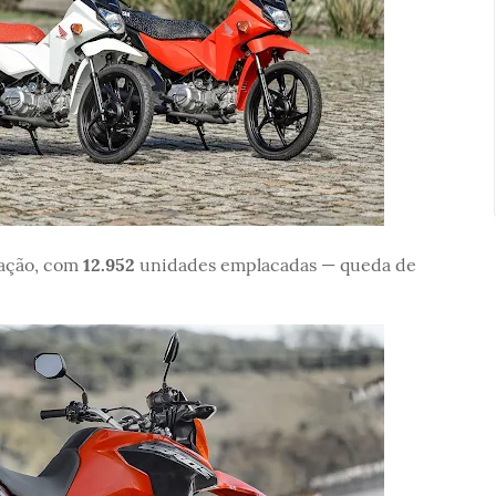
cação, com
12.952
unidades emplacadas — queda de