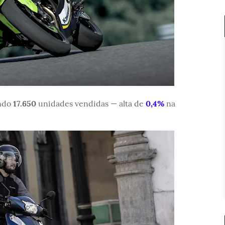
ando
17.650
unidades vendidas — alta de
0,4%
na