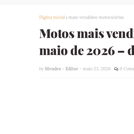
Página inicial
mais-vendidos-motocicletas
Motos mais vend
maio de 2026 – d
by
Mendes - Editor
-
maio 23, 2026
0 Come