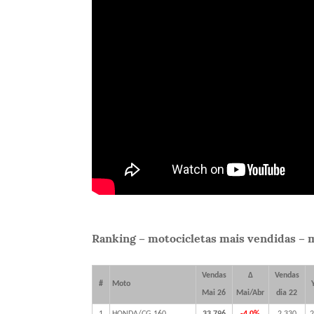
Ranking – motocicletas mais vendidas – 
Vendas
Δ
Vendas
#
Moto
Mai 26
Mai/Abr
dia 22
1
HONDA/CG 160
33.796
-4,0%
2.330
2