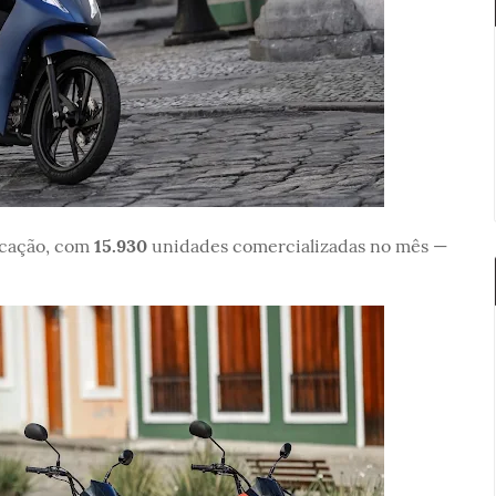
ocação, com
15.930
unidades comercializadas no mês —