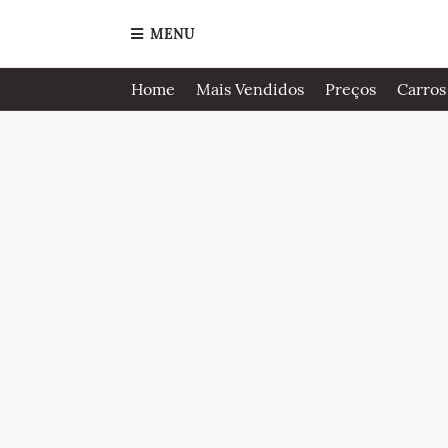
MENU
Home
Mais Vendidos
Preços
Carros