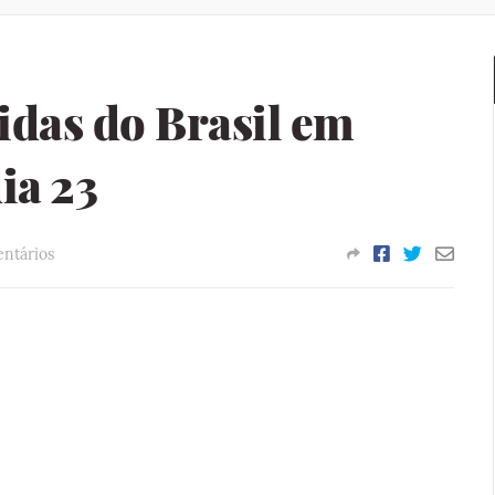
idas do Brasil em
ia 23
ntários