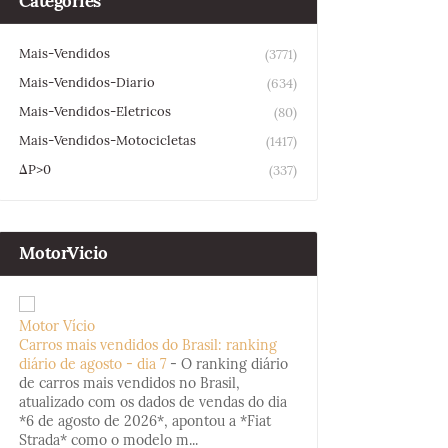
Categories
Mais-Vendidos
(3771)
Mais-Vendidos-Diario
(634)
Mais-Vendidos-Eletricos
(80)
Mais-Vendidos-Motocicletas
(1417)
ΔP>0
(337)
MotorVicio
Motor Vício
Carros mais vendidos do Brasil: ranking
diário de agosto - dia 7
-
O ranking diário
de carros mais vendidos no Brasil,
atualizado com os dados de vendas do dia
*6 de agosto de 2026*, apontou a *Fiat
Strada* como o modelo m...