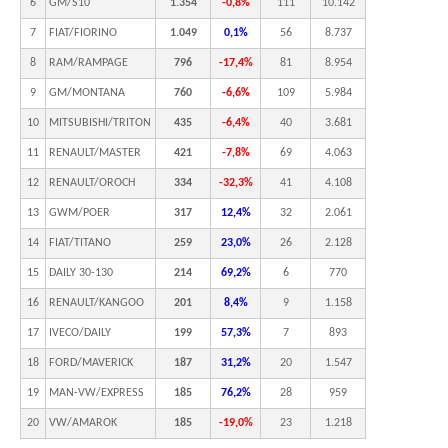
6
GM/S10
1.354
-0,8%
111
10.142
7
FIAT/FIORINO
1.049
0,1%
56
8.737
8
RAM/RAMPAGE
796
-17,4%
81
8.954
9
GM/MONTANA
760
-6,6%
109
5.984
10
MITSUBISHI/TRITON
435
-6,4%
40
3.681
11
RENAULT/MASTER
421
-7,8%
69
4.063
12
RENAULT/OROCH
334
-32,3%
41
4.108
13
GWM/POER
317
12,4%
32
2.061
14
FIAT/TITANO
259
23,0%
26
2.128
15
DAILY 30-130
214
69,2%
6
770
16
RENAULT/KANGOO
201
8,4%
9
1.158
17
IVECO/DAILY
199
57,3%
7
893
18
FORD/MAVERICK
187
31,2%
20
1.547
19
MAN-VW/EXPRESS
185
76,2%
28
959
20
VW/AMAROK
185
-19,0%
23
1.218