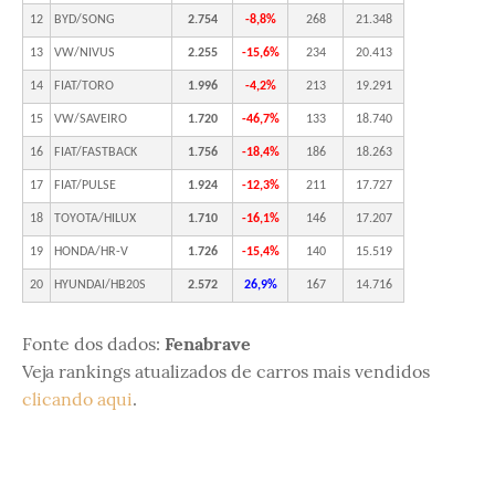
12
BYD/SONG
2.754
-8,8%
268
21.348
13
VW/NIVUS
2.255
-15,6%
234
20.413
14
FIAT/TORO
1.996
-4,2%
213
19.291
15
VW/SAVEIRO
1.720
-46,7%
133
18.740
16
FIAT/FASTBACK
1.756
-18,4%
186
18.263
17
FIAT/PULSE
1.924
-12,3%
211
17.727
18
TOYOTA/HILUX
1.710
-16,1%
146
17.207
19
HONDA/HR-V
1.726
-15,4%
140
15.519
20
HYUNDAI/HB20S
2.572
26,9%
167
14.716
Fonte dos dados:
Fenabrave
Veja rankings atualizados de carros mais vendidos
clicando aqui
.