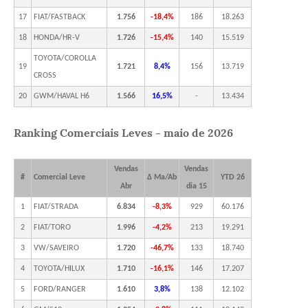
17
FIAT/FASTBACK
1.756
-18,4%
186
18.263
18
HONDA/HR-V
1.726
-15,4%
140
15.519
TOYOTA/COROLLA
19
1.721
8,4%
156
13.719
CROSS
20
GWM/HAVAL H6
1.566
16,5%
-
13.434
Ranking Comerciais Leves - maio de 2026
Vendas
Vendas
#
Comercial Leve
Δ Ma/Ab
YTD 26
Abr
dia 15
1
FIAT/STRADA
6.834
-8,3%
929
60.176
2
FIAT/TORO
1.996
-4,2%
213
19.291
3
VW/SAVEIRO
1.720
-46,7%
133
18.740
4
TOYOTA/HILUX
1.710
-16,1%
146
17.207
5
FORD/RANGER
1.610
3,8%
138
12.102