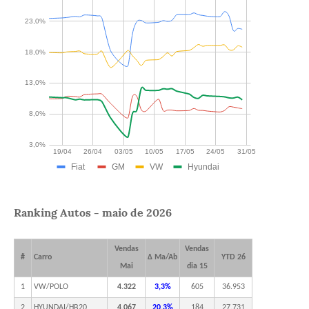
Ranking Autos - maio de 2026
Vendas
Vendas
#
Carro
Δ Ma/Ab
YTD 26
Mai
dia 15
1
VW/POLO
4.322
3,3%
605
36.953
2
HYUNDAI/HB20
4.067
20,3%
184
27.731