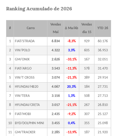
Ranking Acumulado de 2026
Vendas
Vendas
#
Carro
Δ Ma/Ab
YTD 26
Mai
dia 15
1
FIAT/STRADA
6.834
-8,3%
929
60.176
2
VW/POLO
4.322
3,3%
605
36.953
3
GM/ONIX
2.626
-33,1%
167
32.051
4
FIAT/ARGO
3.543
-11,3%
578
31.470
5
VW/T CROSS
3.074
-21,3%
389
29.914
6
HYUNDAI/HB20
4.067
20,3%
184
27.731
7
VW/TERA
3.156
1,3%
508
27.713
8
HYUNDAI/CRETA
3.017
-21,1%
267
26.810
9
FIAT/MOBI
2.435
-9,2%
307
25.127
10
BYD/DOLPHIN MINI
3.455
0,4%
355
25.098
11
GM/TRACKER
2.285
-13,9%
187
21.920