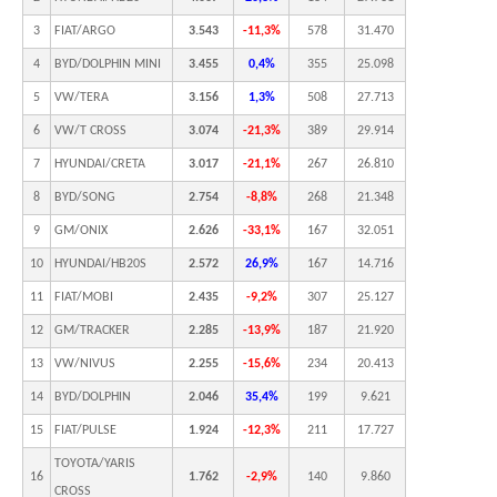
3
FIAT/ARGO
3.543
-11,3%
578
31.470
4
BYD/DOLPHIN MINI
3.455
0,4%
355
25.098
5
VW/TERA
3.156
1,3%
508
27.713
6
VW/T CROSS
3.074
-21,3%
389
29.914
7
HYUNDAI/CRETA
3.017
-21,1%
267
26.810
8
BYD/SONG
2.754
-8,8%
268
21.348
9
GM/ONIX
2.626
-33,1%
167
32.051
10
HYUNDAI/HB20S
2.572
26,9%
167
14.716
11
FIAT/MOBI
2.435
-9,2%
307
25.127
12
GM/TRACKER
2.285
-13,9%
187
21.920
13
VW/NIVUS
2.255
-15,6%
234
20.413
14
BYD/DOLPHIN
2.046
35,4%
199
9.621
15
FIAT/PULSE
1.924
-12,3%
211
17.727
TOYOTA/YARIS
16
1.762
-2,9%
140
9.860
CROSS