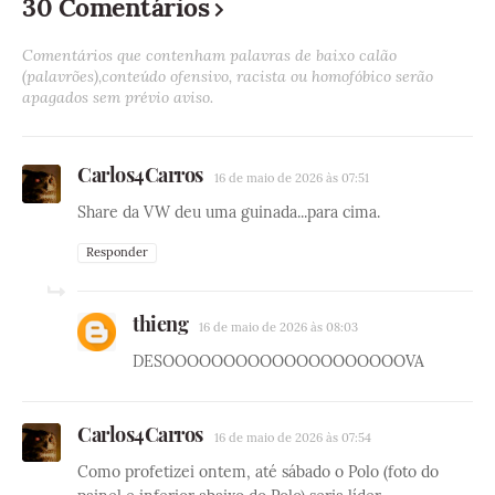
30 Comentários
Comentários que contenham palavras de baixo calão
(palavrões),conteúdo ofensivo, racista ou homofóbico serão
apagados sem prévio aviso.
Carlos4Carros
16 de maio de 2026 às 07:51
Share da VW deu uma guinada...para cima.
Responder
thieng
16 de maio de 2026 às 08:03
DESOOOOOOOOOOOOOOOOOOOOVA
Carlos4Carros
16 de maio de 2026 às 07:54
Como profetizei ontem, até sábado o Polo (foto do