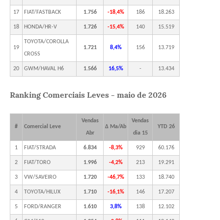
17
FIAT/FASTBACK
1.756
-18,4%
186
18.263
18
HONDA/HR-V
1.726
-15,4%
140
15.519
TOYOTA/COROLLA
19
1.721
8,4%
156
13.719
CROSS
20
GWM/HAVAL H6
1.566
16,5%
-
13.434
Ranking Comerciais Leves - maio de 2026
Vendas
Vendas
#
Comercial Leve
Δ Ma/Ab
YTD 26
Abr
dia 15
1
FIAT/STRADA
6.834
-8,3%
929
60.176
2
FIAT/TORO
1.996
-4,2%
213
19.291
3
VW/SAVEIRO
1.720
-46,7%
133
18.740
4
TOYOTA/HILUX
1.710
-16,1%
146
17.207
5
FORD/RANGER
1.610
3,8%
138
12.102