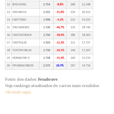
12
BYD/SONG
2.754
-8,8%
268
21.348
13
VW/NIVUS
2.255
-15,6%
234
20.413
14
FIAT/TORO
1.996
-4,2%
213
19.291
15
VW/SAVEIRO
1.720
-46,7%
133
18.740
16
FIAT/FASTBACK
1.756
-18,4%
186
18.263
17
FIAT/PULSE
1.924
-12,3%
211
17.727
18
TOYOTA/HILUX
1.710
-16,1%
146
17.207
19
HONDA/HR-V
1.726
-15,4%
140
15.519
20
HYUNDAI/HB20S
2.572
26,9%
167
14.716
Fonte dos dados:
Fenabrave
Veja rankings atualizados de carros mais vendidos
clicando aqui
.