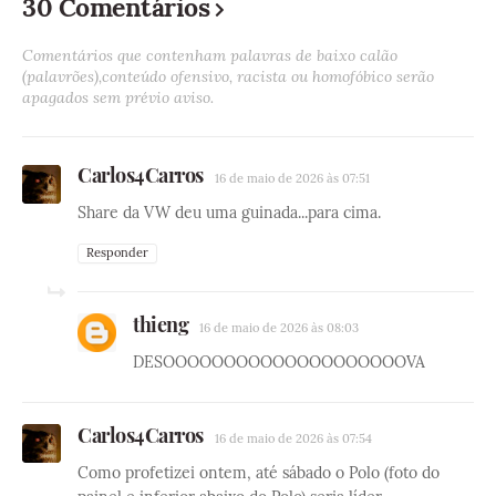
30 Comentários
Comentários que contenham palavras de baixo calão
(palavrões),conteúdo ofensivo, racista ou homofóbico serão
apagados sem prévio aviso.
Carlos4Carros
16 de maio de 2026 às 07:51
Share da VW deu uma guinada...para cima.
Responder
thieng
16 de maio de 2026 às 08:03
DESOOOOOOOOOOOOOOOOOOOOVA
Carlos4Carros
16 de maio de 2026 às 07:54
Como profetizei ontem, até sábado o Polo (foto do