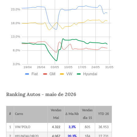
Ranking Autos - maio de 2026
Vendas
Vendas
#
Carro
Δ Ma/Ab
YTD 26
Mai
dia 15
1
VW/POLO
4.322
3,3%
605
36.953
2
HYUNDAI/HB20
4.067
20,3%
184
27.731