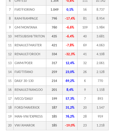
6
GM/S10
1.354
-0,8%
111
10.142
7
FIAT/FIORINO
1.049
0,1%
56
8.737
8
RAM/RAMPAGE
796
-17,4%
81
8.954
9
GM/MONTANA
760
-6,6%
109
5.984
10
MITSUBISHI/TRITON
435
-6,4%
40
3.681
11
RENAULT/MASTER
421
-7,8%
69
4.063
12
RENAULT/OROCH
334
-32,3%
41
4.108
13
GWM/POER
317
12,4%
32
2.061
14
FIAT/TITANO
259
23,0%
26
2.128
15
DAILY 30-130
214
69,2%
6
770
16
RENAULT/KANGOO
201
8,4%
9
1.158
17
IVECO/DAILY
199
57,3%
7
893
18
FORD/MAVERICK
187
31,2%
20
1.547
19
MAN-VW/EXPRESS
185
76,2%
28
959
20
VW/AMAROK
185
-19,0%
23
1.218