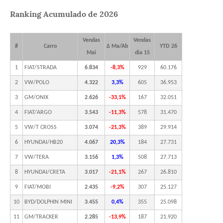
Ranking Acumulado de 2026
Vendas
Vendas
#
Carro
Δ Ma/Ab
YTD 26
Mai
dia 15
1
FIAT/STRADA
6.834
-8,3%
929
60.176
2
VW/POLO
4.322
3,3%
605
36.953
3
GM/ONIX
2.626
-33,1%
167
32.051
4
FIAT/ARGO
3.543
-11,3%
578
31.470
5
VW/T CROSS
3.074
-21,3%
389
29.914
6
HYUNDAI/HB20
4.067
20,3%
184
27.731
7
VW/TERA
3.156
1,3%
508
27.713
8
HYUNDAI/CRETA
3.017
-21,1%
267
26.810
9
FIAT/MOBI
2.435
-9,2%
307
25.127
10
BYD/DOLPHIN MINI
3.455
0,4%
355
25.098
11
GM/TRACKER
2.285
-13,9%
187
21.920