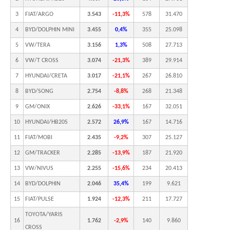
3
FIAT/ARGO
3.543
-11,3%
578
31.470
4
BYD/DOLPHIN MINI
3.455
0,4%
355
25.098
5
VW/TERA
3.156
1,3%
508
27.713
6
VW/T CROSS
3.074
-21,3%
389
29.914
7
HYUNDAI/CRETA
3.017
-21,1%
267
26.810
8
BYD/SONG
2.754
-8,8%
268
21.348
9
GM/ONIX
2.626
-33,1%
167
32.051
10
HYUNDAI/HB20S
2.572
26,9%
167
14.716
11
FIAT/MOBI
2.435
-9,2%
307
25.127
12
GM/TRACKER
2.285
-13,9%
187
21.920
13
VW/NIVUS
2.255
-15,6%
234
20.413
14
BYD/DOLPHIN
2.046
35,4%
199
9.621
15
FIAT/PULSE
1.924
-12,3%
211
17.727
TOYOTA/YARIS
16
1.762
-2,9%
140
9.860
CROSS