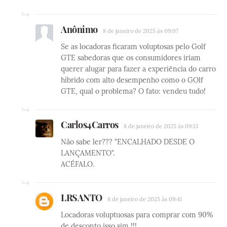
Anônimo
8 de janeiro de 2025 às 09:07
Se as locadoras ficaram voluptosas pelo Golf
GTE sabedoras que os consumidores iriam
querer alugar para fazer a experiência do carro
híbrido com alto desempenho como o GOlf
GTE, qual o problema? O fato: vendeu tudo!
Carlos4Carros
8 de janeiro de 2025 às 09:13
Não sabe ler??? "ENCALHADO DESDE O
LANÇAMENTO".
ACÉFALO.
LRSANTO
8 de janeiro de 2025 às 09:41
Locadoras voluptuosas para comprar com 90%
de desconto isso sim !!!