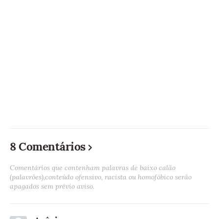
8 Comentários
Comentários que contenham palavras de baixo calão
(palavrões),conteúdo ofensivo, racista ou homofóbico serão
apagados sem prévio aviso.