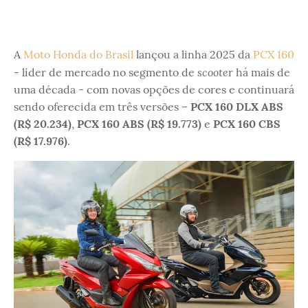
A
Moto Honda do Brasil
lançou a linha 2025 da
PCX 160
scoote
- líder de mercado no segmento de
r há mais de
uma década - com novas opções de cores e continuará
sendo oferecida em três versões –
PCX 160 DLX ABS
(R$ 20.234)
,
PCX 160 ABS (R$ 19.773)
e
PCX 160 CBS
(R$ 17.976)
.