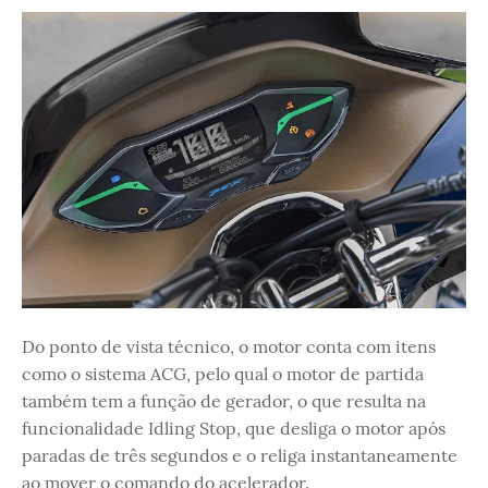
Do ponto de vista técnico, o motor conta com itens
como o sistema ACG, pelo qual o motor de partida
também tem a função de gerador, o que resulta na
funcionalidade Idling Stop, que desliga o motor após
paradas de três segundos e o religa instantaneamente
ao mover o comando do acelerador.