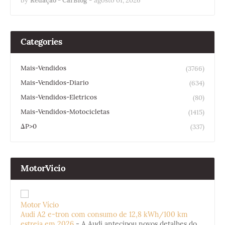
by
Redação - CarBlog
-
agosto 01, 2026
Categories
Mais-Vendidos
(3766)
Mais-Vendidos-Diario
(634)
Mais-Vendidos-Eletricos
(80)
Mais-Vendidos-Motocicletas
(1415)
ΔP>0
(337)
MotorVicio
Motor Vício
Audi A2 e-tron com consumo de 12,8 kWh/100 km
estreia em 2026
-
A Audi antecipou novos detalhes do