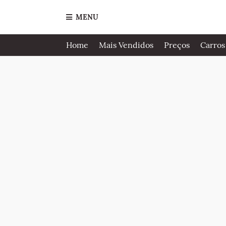
MENU
Home
Mais Vendidos
Preços
Carros