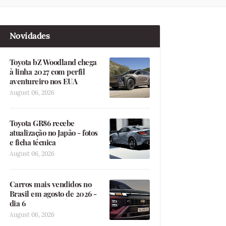
Novidades
Toyota bZ Woodland chega
à linha 2027 com perfil
aventureiro nos EUA
August 06, 2026
Toyota GR86 recebe
atualização no Japão - fotos
e ficha técnica
August 06, 2026
Carros mais vendidos no
Brasil em agosto de 2026 -
dia 6
August 06, 2026