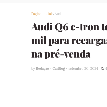
Página inicial
Audi
Audi Q6 e-tron t
mil para recarg
na pré-venda
by
Redação - CarBlog
-
setembro 20, 2024
4