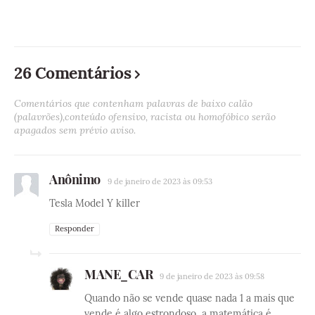
26 Comentários
Comentários que contenham palavras de baixo calão
(palavrões),conteúdo ofensivo, racista ou homofóbico serão
apagados sem prévio aviso.
Anônimo
9 de janeiro de 2023 às 09:53
Tesla Model Y killer
Responder
MANE_CAR
9 de janeiro de 2023 às 09:58
Quando não se vende quase nada 1 a mais que
vende é algo estrondoso, a matemática é