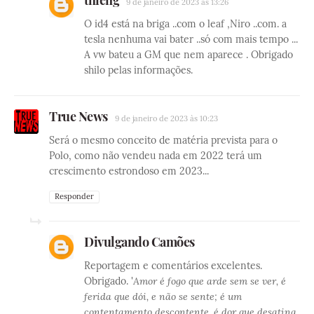
9 de janeiro de 2023 às 13:26
O id4 está na briga ..com o leaf ,Niro ..com. a
tesla nenhuma vai bater ..só com mais tempo ...
A vw bateu a GM que nem aparece . Obrigado
shilo pelas informações.
True News
9 de janeiro de 2023 às 10:23
Será o mesmo conceito de matéria prevista para o
Polo, como não vendeu nada em 2022 terá um
crescimento estrondoso em 2023...
Responder
Divulgando Camões
Reportagem e comentários excelentes.
Obrigado. '
Amor é fogo que arde sem se ver, é
ferida que dói, e não se sente; é um
contentamento descontente, é dor que desatina