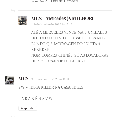
sem doer'
- Luis de Camões
MCS - Mercedes (A MELHOR)
9 de janeiro de 2023 às 15:43
ATÉ A MERCEDES VENDE MAIS UNIDADES
DO TOPO DE LINHA CLASSE S E GLS NOS
EUA DO Q A JACSWAGEN DO I.DIOTA 4
KKKKKKK.
NGM COMPRA CHINÊS. SÓ AS LOCADORAS
HERTZ E USACOP DE LÁ KKKK
MCS
9 de janeiro de 2023 às 11:58
VW = TESLA KILLER NA CASA DELES
P A R A B É N S V W
Responder