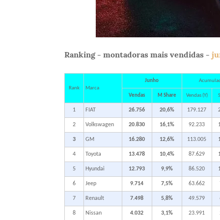
Ranking - montadoras mais vendidas -
j
Junho
Acumula
Rank
Marca
Vendas
M Share
Vendas (Y)
S
1
FIAT
26.756
20,6%
179.127
2
Volkswagen
20.830
16,1%
92.233
3
GM
16.280
12,6%
113.005
4
Toyota
13.478
10,4%
87.629
5
Hyundai
12.793
9,9%
86.520
6
Jeep
9.714
7,5%
63.662
7
Renault
7.498
5,8%
49.579
8
Nissan
4.032
3,1%
23.991