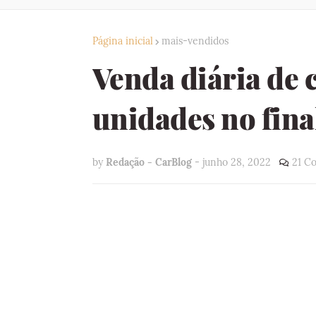
Página inicial
mais-vendidos
Venda diária de 
unidades no fina
by
Redação - CarBlog
-
junho 28, 2022
21 C