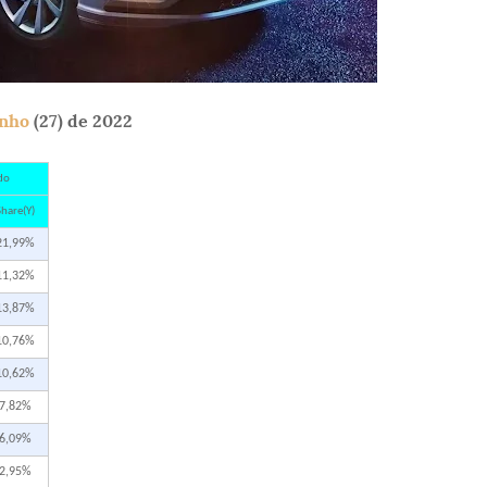
unho
(27) de 2022
do
hare(Y)
21,99%
11,32%
13,87%
10,76%
10,62%
7,82%
6,09%
2,95%