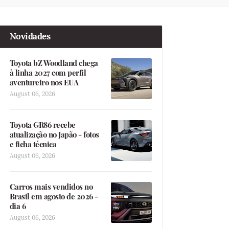
Novidades
Toyota bZ Woodland chega
à linha 2027 com perfil
aventureiro nos EUA
August 06, 2026
Toyota GR86 recebe
atualização no Japão - fotos
e ficha técnica
August 06, 2026
Carros mais vendidos no
Brasil em agosto de 2026 -
dia 6
August 06, 2026