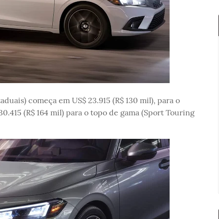
aduais) começa em US$ 23.915 (R$ 130 mil), para o
0.415 (R$ 164 mil) para o topo de gama (Sport Touring