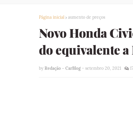
Página inicial
aumento de preços
Novo Honda Civi
do equivalente a
by
Redação - CarBlog
-
setembro 20, 2021
1