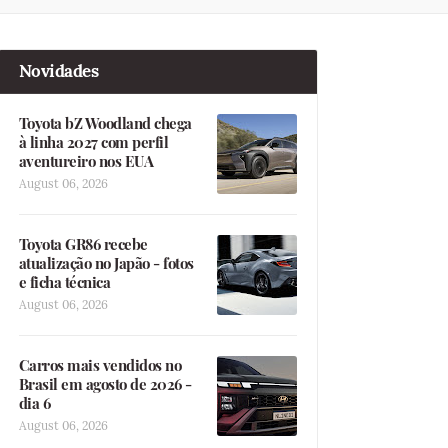
Novidades
Toyota bZ Woodland chega
à linha 2027 com perfil
aventureiro nos EUA
August 06, 2026
Toyota GR86 recebe
atualização no Japão - fotos
e ficha técnica
August 06, 2026
Carros mais vendidos no
Brasil em agosto de 2026 -
dia 6
August 06, 2026