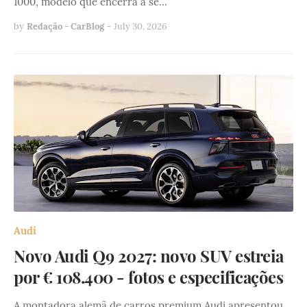
1000, modelo que encerra a sé…
by
Redação - CarBlog
-
July 30, 2026
Audi
Novo Audi Q9 2027: novo SUV estreia
por € 108.400 - fotos e especificações
A montadora alemã de carros premium Audi apresentou