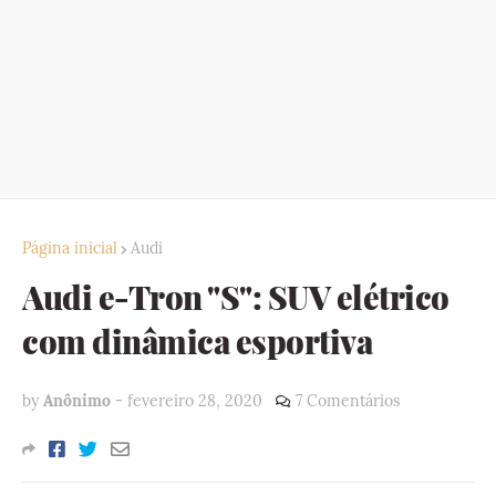
Página inicial
Audi
Audi e-Tron "S": SUV elétrico
com dinâmica esportiva
by
Anônimo
-
fevereiro 28, 2020
7 Comentários