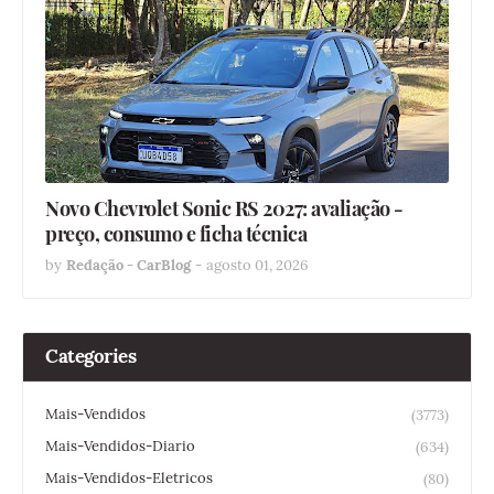
Novo Chevrolet Sonic RS 2027: avaliação -
preço, consumo e ficha técnica
by
Redação - CarBlog
-
agosto 01, 2026
Categories
Mais-Vendidos
(3773)
Mais-Vendidos-Diario
(634)
Mais-Vendidos-Eletricos
(80)